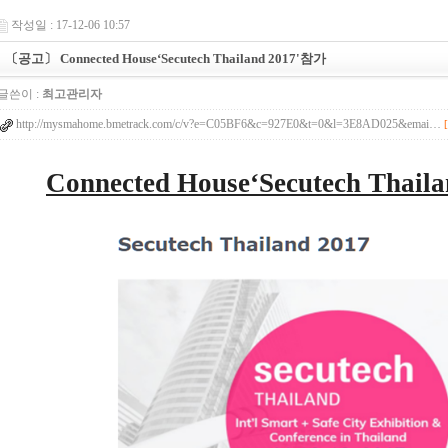
작성일 : 17-12-06 10:57
〔공고〕 Connected House‘Secutech Thailand 2017'참가
글쓴이 :
최고관리자
http://mysmahome.bmetrack.com/c/v?e=C05BF6&c=927E0&t=0&l=3E8AD025&emai…
Connected House‘Secutech Thaila