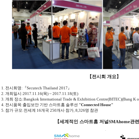
【전시회 개요】
1.
전시회명
:
『
Secutech Thailand 2017
』
2.
개최일시
:2017.11.16(
목
) ~ 2017.11.18(
토
)
3.
개최 장소
:
Bangkok International Trade & Exhibition
Centre(BITEC)(Bang K o 
4.
전시품목
:
출입보안 기반 스마트홈 솔루션
"
Connected House"
5.
참가 규모
:
전세계
16
개국
250
개사 참가
, 8,326
명 참관
【세계적인 스마트홈 저널
SMAhome
관련