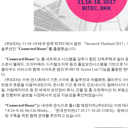
(
주
)GES
는
11.16~18
태국 방콕
BITEC
에서 열린
『
Secutech Thailand 2017
』
솔루션인
"
Connected House"
를 출품했습니다
.
"
Connected House"
는 홈 네트워크 시스템을 갖추기 힘든 단독주택과 빌라 
스로서 월패드
,
도어카메라
,
디지털도어락 등의 출입보안
시스템을 기반으로 
클라우드 서비스와 함께 스마트폰 앱의
‘IF-DO’
와
‘Action List’
기능을 활용한 완
다
.
(
주
)GES
는 이번 전시회에서 기존 스마트 홈 솔루션과 차별화된
,
클라우드 서
반응과 호평을 이끌어내었으며
,
전시회 기간 중 태국
,
인도네시아
,
말레이시아 
질
,
아랍에미리트 등 전 세계의 보안장비 회사
,
건물 및 홈 오토메이션
SI,
부동산
을 진행하여 글로벌 시장에서의 성공 가능성을 확인하였습니다
.
“Connected House”
는 내
년에 정식으로 출시할 예정이며
,(
주
)GES
는 이번 태
7.8.16~8.18, Ho Chi Minh)
』
,
『
한국전자전
(17.10.17~10.20, COEX)
』등
에서
망 구축을 위한 협력 관계를 추진하고 있습니다
.